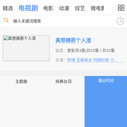
电视剧
精选
电影
动漫
综艺
微电影
新闻
输入关键词搜索
真想揍那个人渣
状态：
更新至4集|共10集 / 共10集
主演：
奈绪
玉森裕太
冈崎纱绘
小关裕太
播出时间
主题曲
经典台词