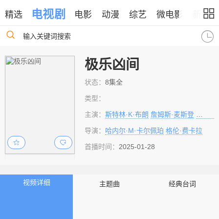
电视剧
精选
电影
动漫
综艺
微电影
新闻
输入关键词搜索
极乐凶间
状态：
8集全
类型：
主演：
斯特林·K·布朗
詹姆斯·麦斯登
朱丽安
导演：
哈内尔·M·卡尔佩珀
格伦·费卡拉
首播时间：
2025-01-28
视频详细
主题曲
经典台词